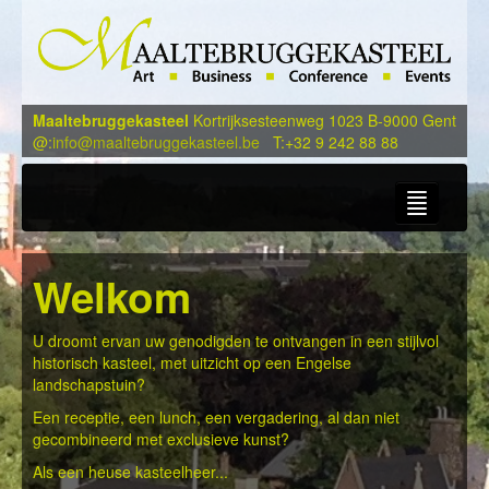
Maaltebruggekasteel
Kortrijksesteenweg 1023 B-9000 Gent
@:
info@maaltebruggekasteel.be
T:+32 9 242 88 88
Home
Zalen
Accommodatie
Welkom
Geschiedenis
Contact
U droomt ervan uw genodigden te ontvangen in een stijlvol
historisch kasteel, met uitzicht op een Engelse
landschapstuin?
Een receptie, een lunch, een vergadering, al dan niet
gecombineerd met exclusieve kunst?
Als een heuse kasteelheer...